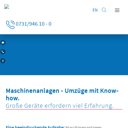
EN
Home
0731/946 10 - 0
Privatumzug
Firmenumzug
HAGMANN UMZÜGE IN ULM
FIRMENUMZUG MIT DEN PROFIS
Leistungen
Lagerung
Unternehmen
Kontakt
Maschinenanlagen - Umzüge mit Know-
how.
Große Geräte erfordern viel Erfahrung.
Eine beeindruckende Aufgabe:
Maschinenanlagen