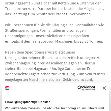
ordnungsgemäß und sicher mit Ketten und Gurten für den
Transport verzurrt. Darüber hinaus besteht die Möglichkeit,
das Fahrzeug zum Schutz der Fracht zu verplomben.
Wir übernehmen für Sie die Klärung aller Eventualitäten wie
Straßensperrungen, Formalitäten und sonstigen
Genehmigungen. Unsere Vielfalt an Spezialgeräten
ermöglicht den Transport von Maschinen bis zu 50 Tonnen.
Neben dem Speditionsservice bietet unser
Umzugsunternehmen Ihnen auch die zeitlich unbegrenzte
Zwischenlagerung Ihrer Maschinenanlagen an. Hierfür
stehen Ihnen bei Hagmann Umzüge Container im Freien
oder beheizte Lagerflächen zur Verfügung. Zum Schutz Ihrer
eingelagerten Maschinen ist unser Gelände umzäunt,
alarmgesichert und videoüberwacht.
Gerne decken wir für Sie eine Transport- oder
Lagerversicherung zum Zeit- oder Neuwert ein – hierzu
Einwilligungspflichtige Cookies
beraten wir Sie umfassend.
Wir verwenden Cookies und ähnliche Technologien, um Inhalte und