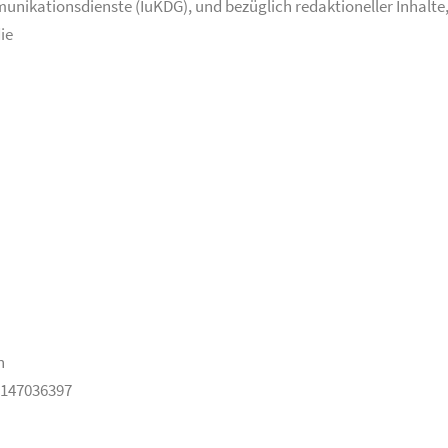
ationsdienste (IuKDG), und bezüglich redaktioneller Inhalte, de
ie
n
E147036397