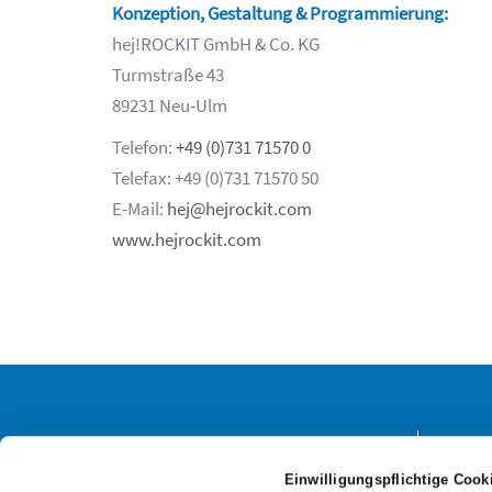
Konzeption, Gestaltung & Programmierung:
hej!ROCKIT GmbH & Co. KG
Turmstraße 43
89231 Neu-Ulm
Telefon:
+49 (0)731 71570 0
Telefax: +49 (0)731 71570 50
E-Mail:
hej@hejrockit.com
www.hejrockit.com
KONTAKT
FRA
Einwilligungspflichtige Cook
Hagmann Umzüge GmbH
Wie gr