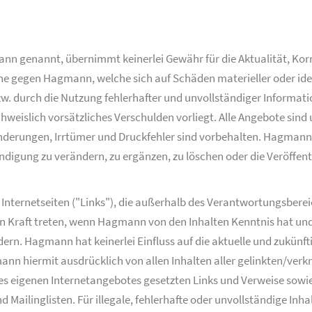
nannt, übernimmt keinerlei Gewähr für die Aktualität, Korrek
e gegen Hagmann, welche sich auf Schäden materieller oder ideel
. durch die Nutzung fehlerhafter und unvollständiger Informati
weislich vorsätzliches Verschulden vorliegt. Alle Angebote sind
derungen, Irrtümer und Druckfehler sind vorbehalten. Hagmann be
gung zu verändern, zu ergänzen, zu löschen oder die Veröffentli
e Internetseiten ("Links"), die außerhalb des Verantwortungsber
 in Kraft treten, wenn Hagmann von den Inhalten Kenntnis hat un
dern. Hagmann hat keinerlei Einfluss auf die aktuelle und zukünft
ann hiermit ausdrücklich von allen Inhalten aller gelinkten/verk
b des eigenen Internetangebotes gesetzten Links und Verweise sow
Mailinglisten. Für illegale, fehlerhafte oder unvollständige Inh