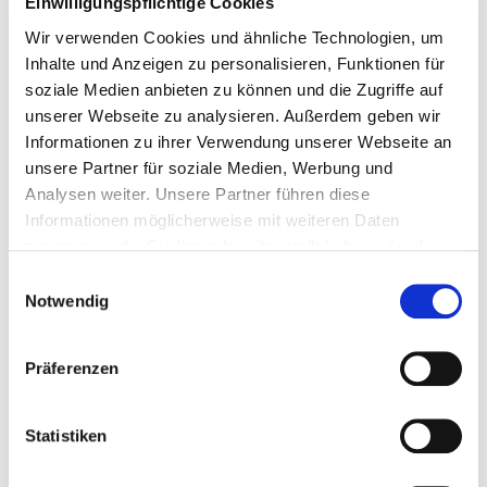
Einwilligungspflichtige Cookies
Wir verwenden Cookies und ähnliche Technologien, um
Inhalte und Anzeigen zu personalisieren, Funktionen für
soziale Medien anbieten zu können und die Zugriffe auf
unserer Webseite zu analysieren. Außerdem geben wir
Informationen zu ihrer Verwendung unserer Webseite an
unsere Partner für soziale Medien, Werbung und
Analysen weiter. Unsere Partner führen diese
Informationen möglicherweise mit weiteren Daten
zusammen, die Sie Ihnen bereitgestellt haben oder die
sie im Rahmen Ihrer Nutzung der Dienste gesammelt
Einwilligungsauswahl
haben. Dies schließt unter Umständen die Weitergabe
Notwendig
Ihrer Daten in Drittländer ein, denen kein angemessenes
Datenschutzniveau bescheinigt wird. Daher könnten
Präferenzen
diese Daten einem staatlichen Zugriff z.B. von US-
Behörden unterliegen. Näheres finden Sie in unserer
Datenschutzerklärung. Ihre Einwilligung zur Cookie
Statistiken
Nutzung können Sie jederzeit wieder über die Cookie -
Einstellungen widerrufen.