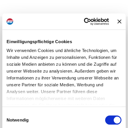
Jeder Umzug hat seine
Einwilligungspflichtige Cookies
Herausforderungen.
Wir verwenden Cookies und ähnliche Technologien, um
Wir helfen Ihnen, die
Inhalte und Anzeigen zu personalisieren, Funktionen für
soziale Medien anbieten zu können und die Zugriffe auf
beste Lösung zu finden.
unserer Webseite zu analysieren. Außerdem geben wir
Informationen zu ihrer Verwendung unserer Webseite an
unsere Partner für soziale Medien, Werbung und
Analysen weiter. Unsere Partner führen diese
Egal ob Sie sich informieren möchten oder Großes vorhaben,
wir unterstützen Sie dabei.
Informationen möglicherweise mit weiteren Daten
zusammen, die Sie Ihnen bereitgestellt haben oder die
sie im Rahmen Ihrer Nutzung der Dienste gesammelt
Einwilligungsauswahl
haben. Dies schließt unter Umständen die Weitergabe
Notwendig
Ihrer Daten in Drittländer ein, denen kein angemessenes