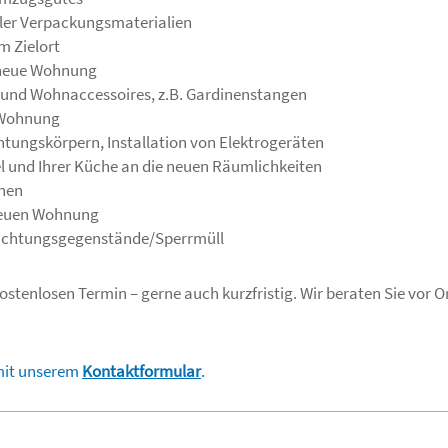
ller Verpackungsmaterialien
m Zielort
 neue Wohnung
und Wohnaccessoires, z.B. Gardinenstangen
n Wohnung
chtungskörpern, Installation von Elektrogeräten
l und Ihrer Küche an die neuen Räumlichkeiten
nen
 neuen Wohnung
richtungsgegenstände/Sperrmüll
ostenlosen Termin – gerne auch kurzfristig. Wir beraten Sie vor Or
mit unserem
Kontaktformular
.