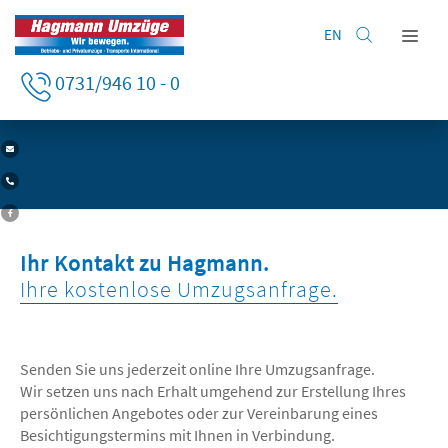
EN
Home
0731/946 10 - 0
HAGMANN UMZÜGE IN ULM
| IHR KONTAKT ZU UNS
Privatumzug
Firmenumzug
Leistungen
Lagerung
Unternehmen
Ihr Kontakt zu Hagmann.
Kontakt
Ihre kostenlose Umzugsanfrage.
Senden Sie uns jederzeit online Ihre Umzugsanfrage.
Wir setzen uns nach Erhalt umgehend zur Erstellung Ihres
persönlichen Angebotes oder zur Vereinbarung eines
Besichtigungstermins mit Ihnen in Verbindung.