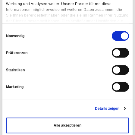
Werbung und Analysen weiter. Unsere Partner führen diese
Informationen möglicherweise mit weiteren Daten zusammen, die
Sie Ihnen bereitgestellt haben oder die sie im Rahmen Ihrer Nutzung
der Dienste gesammelt haben. Dies schließt unter Umständen die
Weitergabe Ihrer Daten in Drittländer ein, denen kein angemessenes
Einwilligungsauswahl
Datenschutzniveau bescheinigt wird. Daher könnten diese Daten
Notwendig
einem staatlichen Zugriff z.B. von US-Behörden unterliegen.
Näheres finden Sie in unserer Datenschutzerklärung. Ihre
Einwilligung zur Cookie Nutzung können Sie jederzeit wieder über
Präferenzen
die Cookie - Einstellungen widerrufen.
Statistiken
Marketing
Details zeigen
Alle akzeptieren