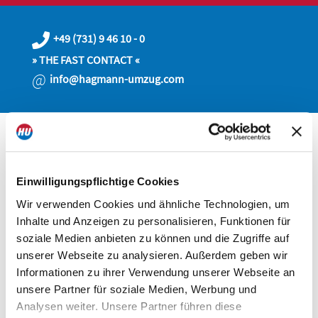
+49 (731) 9 46 10 - 0
» THE FAST CONTACT «
@
info@hagmann-umzug.com
Einwilligungspflichtige Cookies
Wir verwenden Cookies und ähnliche Technologien, um
Inhalte und Anzeigen zu personalisieren, Funktionen für
soziale Medien anbieten zu können und die Zugriffe auf
unserer Webseite zu analysieren. Außerdem geben wir
Our services and advice - retrievable at any time:
Informationen zu ihrer Verwendung unserer Webseite an
unsere Partner für soziale Medien, Werbung und
Analysen weiter. Unsere Partner führen diese
We have compiled the most important information and