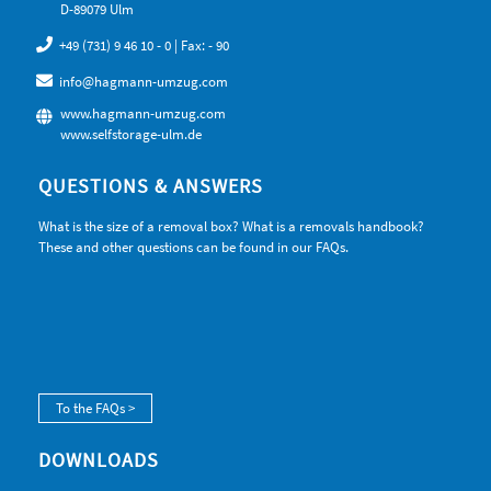
D-89079 Ulm
+49 (731) 9 46 10 - 0
| Fax: - 90
info@hagmann-umzug.com
www.hagmann-umzug.com
www.selfstorage-ulm.de
QUESTIONS & ANSWERS
What is the size of a removal box? What is a removals handbook?
These and other questions can be found in our FAQs.
To the FAQs >
DOWNLOADS