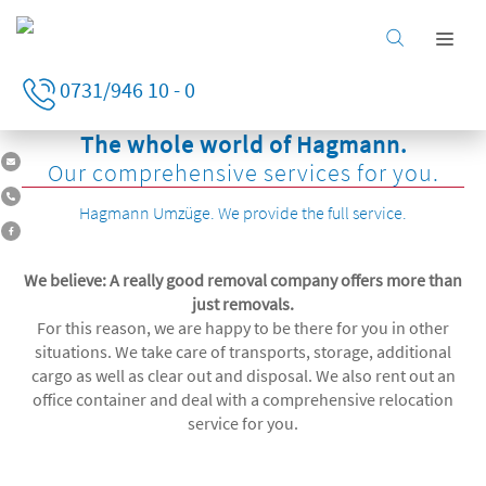
Home
0731/946 10 - 0
Business clients
The whole world of Hagmann.
Private clients
Our comprehensive services for you.
Services
Hagmann Umzüge. We provide the full service.
Company
Careers
We believe: A really good removal company offers more than
just removals.
For this reason, we are happy to be there for you in other
situations. We take care of transports, storage, additional
cargo as well as clear out and disposal. We also rent out an
office container and deal with a comprehensive relocation
service for you.