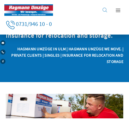
Home
0731/946 10 - 0
Private clients
Business clients
Insurance for relocation and storage.
Private clients
HAGMANN UMZÜGE IN ULM
|
HAGMANN UMZÜGE WE MOVE.
|
Services
PRIVATE CLIENTS
| SINGLES | INSURANCE FOR RELOCATION AND
Company
STORAGE
Careers