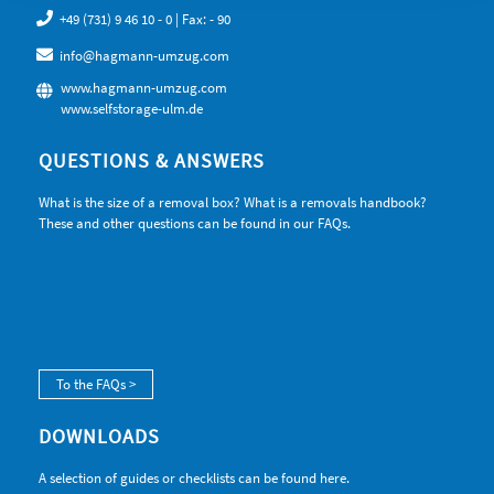
+49 (731) 9 46 10 - 0
| Fax: - 90
info@hagmann-umzug.com
www.hagmann-umzug.com
www.selfstorage-ulm.de
QUESTIONS & ANSWERS
What is the size of a removal box? What is a removals handbook?
These and other questions can be found in our FAQs.
To the FAQs >
DOWNLOADS
A selection of guides or checklists can be found here.