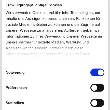
Einwilligungspflichtige Cookies
Wir verwenden Cookies und ähnliche Technologien, um
Inhalte und Anzeigen zu personalisieren, Funktionen für
soziale Medien anbieten zu können und die Zugriffe auf
unserer Webseite zu analysieren. Außerdem geben wir
Informationen zu ihrer Verwendung unserer Webseite an
unsere Partner für soziale Medien, Werbung und
Analysen weiter. Unsere Partner führen diese
Informationen möglicherweise mit weiteren Daten
zusammen, die Sie Ihnen bereitgestellt haben oder die
sie im Rahmen Ihrer Nutzung der Dienste gesammelt
Einwilligungsauswahl
haben. Dies schließt unter Umständen die Weitergabe
Notwendig
Ihrer Daten in Drittländer ein, denen kein angemessenes
Datenschutzniveau bescheinigt wird. Daher könnten
Präferenzen
diese Daten einem staatlichen Zugriff z.B. von US-
Behörden unterliegen. Näheres finden Sie in unserer
Datenschutzerklärung. Ihre Einwilligung zur Cookie
Statistiken
Nutzung können Sie jederzeit wieder über die Cookie -