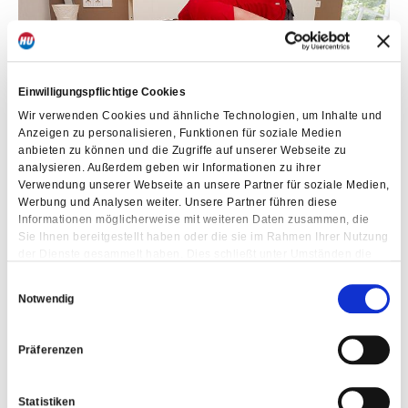
Einwilligungspflichtige Cookies
Wir verwenden Cookies und ähnliche Technologien, um Inhalte und
Anzeigen zu personalisieren, Funktionen für soziale Medien
anbieten zu können und die Zugriffe auf unserer Webseite zu
analysieren. Außerdem geben wir Informationen zu ihrer
Verwendung unserer Webseite an unsere Partner für soziale Medien,
Werbung und Analysen weiter. Unsere Partner führen diese
Informationen möglicherweise mit weiteren Daten zusammen, die
Sie Ihnen bereitgestellt haben oder die sie im Rahmen Ihrer Nutzung
der Dienste gesammelt haben. Dies schließt unter Umständen die
Weitergabe Ihrer Daten in Drittländer ein, denen kein angemessenes
Einwilligungsauswahl
Datenschutzniveau bescheinigt wird. Daher könnten diese Daten
Notwendig
einem staatlichen Zugriff z.B. von US-Behörden unterliegen.
Näheres finden Sie in unserer Datenschutzerklärung. Ihre
Einwilligung zur Cookie Nutzung können Sie jederzeit wieder über
Präferenzen
die Cookie - Einstellungen widerrufen.
Statistiken