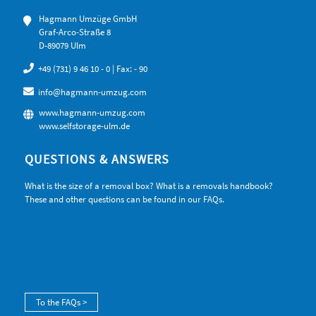
Hagmann Umzüge GmbH
Graf-Arco-Straße 8
D-89079 Ulm
+49 (731) 9 46 10 - 0
| Fax: - 90
info@hagmann-umzug.com
www.hagmann-umzug.com
www.selfstorage-ulm.de
QUESTIONS & ANSWERS
What is the size of a removal box? What is a removals handbook?
These and other questions can be found in our FAQs.
To the FAQs >