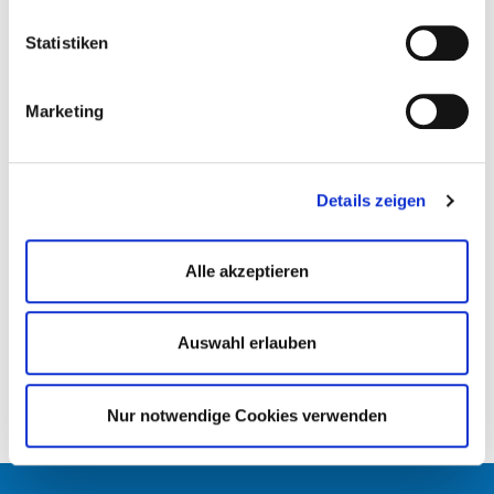
Behörden unterliegen. Näheres finden Sie in unserer
Datenschutzerklärung. Ihre Einwilligung zur Cookie
Statistiken
Nutzung können Sie jederzeit wieder über die Cookie -
Einstellungen widerrufen.
Marketing
Details zeigen
Alle akzeptieren
Auswahl erlauben
Nur notwendige Cookies verwenden