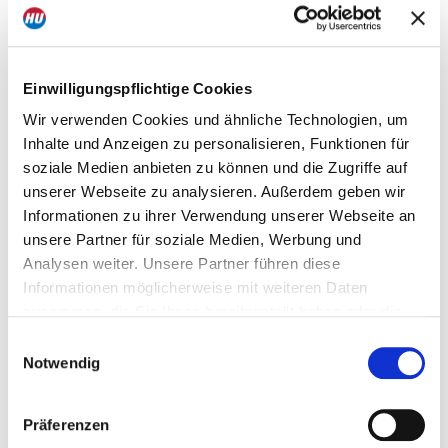
Einwilligungspflichtige Cookies
Wir verwenden Cookies und ähnliche Technologien, um
Inhalte und Anzeigen zu personalisieren, Funktionen für
soziale Medien anbieten zu können und die Zugriffe auf
unserer Webseite zu analysieren. Außerdem geben wir
Informationen zu ihrer Verwendung unserer Webseite an
unsere Partner für soziale Medien, Werbung und
Analysen weiter. Unsere Partner führen diese
Informationen möglicherweise mit weiteren Daten
zusammen, die Sie Ihnen bereitgestellt haben oder die
sie im Rahmen Ihrer Nutzung der Dienste gesammelt
Einwilligungsauswahl
haben. Dies schließt unter Umständen die Weitergabe
Notwendig
Ihrer Daten in Drittländer ein, denen kein angemessenes
Datenschutzniveau bescheinigt wird. Daher könnten
Präferenzen
diese Daten einem staatlichen Zugriff z.B. von US-