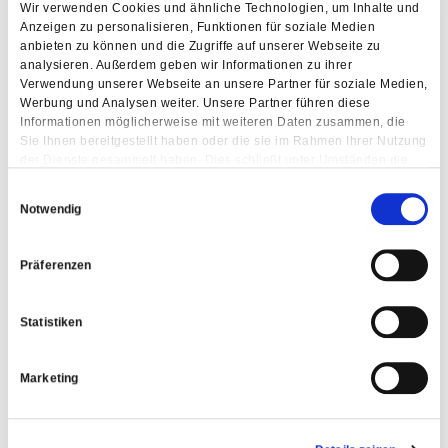
Wir verwenden Cookies und ähnliche Technologien, um Inhalte und
Anzeigen zu personalisieren, Funktionen für soziale Medien
anbieten zu können und die Zugriffe auf unserer Webseite zu
analysieren. Außerdem geben wir Informationen zu ihrer
Verwendung unserer Webseite an unsere Partner für soziale Medien,
Werbung und Analysen weiter. Unsere Partner führen diese
Informationen möglicherweise mit weiteren Daten zusammen, die
Sie Ihnen bereitgestellt haben oder die sie im Rahmen Ihrer Nutzung
der Dienste gesammelt haben. Dies schließt unter Umständen die
Weitergabe Ihrer Daten in Drittländer ein, denen kein angemessenes
Einwilligungsauswahl
Datenschutzniveau bescheinigt wird. Daher könnten diese Daten
Notwendig
einem staatlichen Zugriff z.B. von US-Behörden unterliegen.
Näheres finden Sie in unserer Datenschutzerklärung. Ihre
Einwilligung zur Cookie Nutzung können Sie jederzeit wieder über
Präferenzen
die Cookie - Einstellungen widerrufen.
Statistiken
Marketing