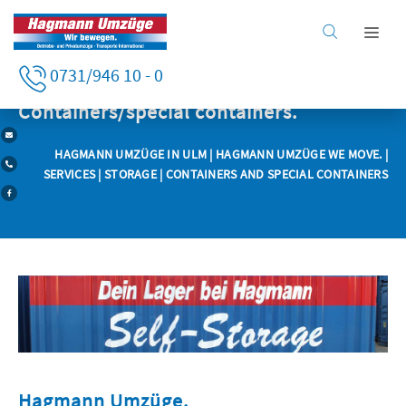
Home
0731/946 10 - 0
Services
Business clients
Containers/special containers.
Private clients
HAGMANN UMZÜGE IN ULM
|
HAGMANN UMZÜGE WE MOVE.
|
Services
SERVICES
| STORAGE | CONTAINERS AND SPECIAL CONTAINERS
Company
Careers
Hagmann Umzüge.