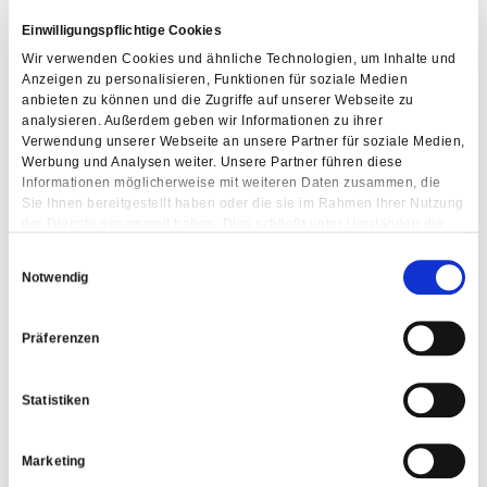
Einwilligungspflichtige Cookies
Wir verwenden Cookies und ähnliche Technologien, um Inhalte und
Anzeigen zu personalisieren, Funktionen für soziale Medien
anbieten zu können und die Zugriffe auf unserer Webseite zu
analysieren. Außerdem geben wir Informationen zu ihrer
Verwendung unserer Webseite an unsere Partner für soziale Medien,
Werbung und Analysen weiter. Unsere Partner führen diese
Informationen möglicherweise mit weiteren Daten zusammen, die
Sie Ihnen bereitgestellt haben oder die sie im Rahmen Ihrer Nutzung
der Dienste gesammelt haben. Dies schließt unter Umständen die
Weitergabe Ihrer Daten in Drittländer ein, denen kein angemessenes
Einwilligungsauswahl
Datenschutzniveau bescheinigt wird. Daher könnten diese Daten
Notwendig
einem staatlichen Zugriff z.B. von US-Behörden unterliegen.
Näheres finden Sie in unserer Datenschutzerklärung. Ihre
Einwilligung zur Cookie Nutzung können Sie jederzeit wieder über
Präferenzen
die Cookie - Einstellungen widerrufen.
Statistiken
Marketing