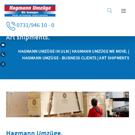
Home
0731/946 10 - 0
Business clients
Business clients
Art shipments.
Private clients
HAGMANN UMZÜGE IN ULM
|
HAGMANN UMZÜGE WE MOVE.
|
Services
HAGMANN UMZÜGE - BUSINESS CLIENTS
| ART SHIPMENTS
Company
Careers
Hagmann Umzüge.