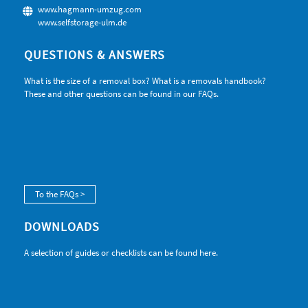
www.hagmann-umzug.com
www.selfstorage-ulm.de
QUESTIONS & ANSWERS
What is the size of a removal box? What is a removals handbook?
These and other questions can be found in our FAQs.
To the FAQs >
DOWNLOADS
A selection of guides or checklists can be found here.