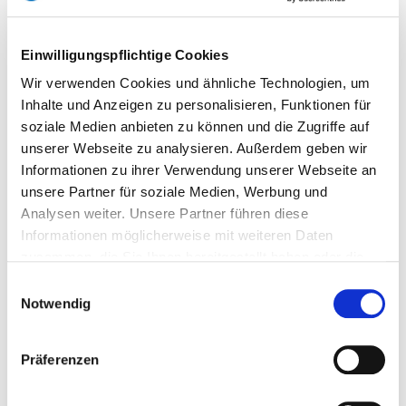
Einwilligungspflichtige Cookies
Wir verwenden Cookies und ähnliche Technologien, um
Inhalte und Anzeigen zu personalisieren, Funktionen für
soziale Medien anbieten zu können und die Zugriffe auf
unserer Webseite zu analysieren. Außerdem geben wir
Informationen zu ihrer Verwendung unserer Webseite an
unsere Partner für soziale Medien, Werbung und
Analysen weiter. Unsere Partner führen diese
Informationen möglicherweise mit weiteren Daten
zusammen, die Sie Ihnen bereitgestellt haben oder die
sie im Rahmen Ihrer Nutzung der Dienste gesammelt
Einwilligungsauswahl
haben. Dies schließt unter Umständen die Weitergabe
Notwendig
Ihrer Daten in Drittländer ein, denen kein angemessenes
Datenschutzniveau bescheinigt wird. Daher könnten
Präferenzen
diese Daten einem staatlichen Zugriff z.B. von US-
Behörden unterliegen. Näheres finden Sie in unserer