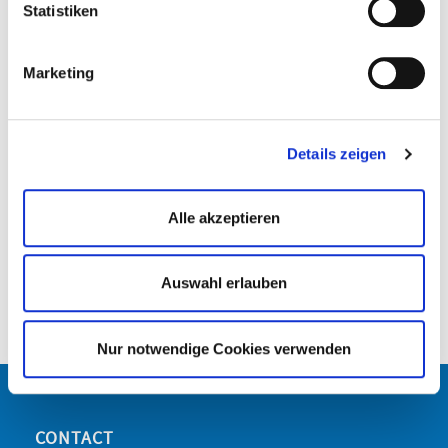
Datenschutzerklärung. Ihre Einwilligung zur Cookie
Statistiken
Nutzung können Sie jederzeit wieder über die Cookie -
Einstellungen widerrufen.
Marketing
Details zeigen
Alle akzeptieren
Auswahl erlauben
Nur notwendige Cookies verwenden
CONTACT