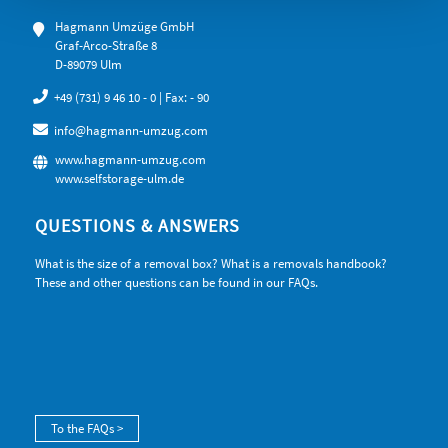
Hagmann Umzüge GmbH
Graf-Arco-Straße 8
D-89079 Ulm
+49 (731) 9 46 10 - 0
| Fax: - 90
info@hagmann-umzug.com
www.hagmann-umzug.com
www.selfstorage-ulm.de
QUESTIONS & ANSWERS
What is the size of a removal box? What is a removals handbook?
These and other questions can be found in our FAQs.
To the FAQs >