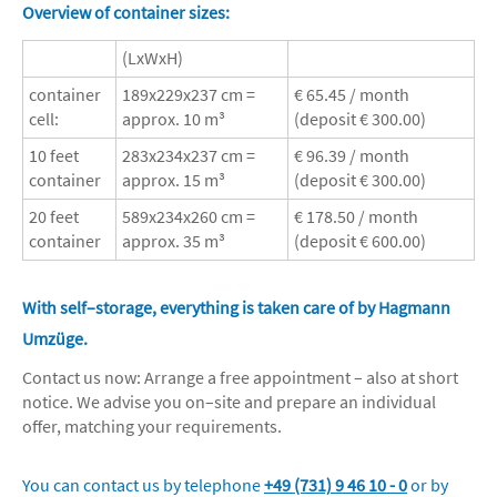
Overview of container sizes:
(LxWxH)
container
189x229x237 cm =
€ 65.45 / month
cell:
approx. 10 m³
(deposit € 300.00)
10 feet
283x234x237 cm =
€ 96.39 / month
container
approx. 15 m³
(deposit € 300.00)
20 feet
589x234x260 cm =
€ 178.50 / month
container
approx. 35 m³
(deposit € 600.00)
With self–storage, everything is taken care of by Hagmann
Umzüge.
Contact us now: Arrange a free appointment – also at short
notice. We advise you on–site and prepare an individual
offer, matching your requirements.
You can contact us by telephone
+49 (731) 9 46 10 - 0
or by