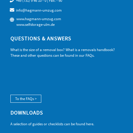
+49 (731) 9 46 10 - 0
| Fax: - 90
info@hagmann-umzug.com
www.hagmann-umzug.com
www.selfstorage-ulm.de
QUESTIONS & ANSWERS
What is the size of a removal box? What is a removals handbook?
These and other questions can be found in our FAQs.
To the FAQs >
DOWNLOADS
A selection of guides or checklists can be found here.