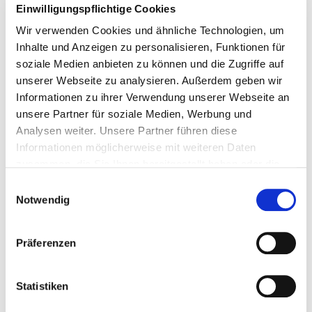
Einwilligungspflichtige Cookies
Wir verwenden Cookies und ähnliche Technologien, um
Inhalte und Anzeigen zu personalisieren, Funktionen für
soziale Medien anbieten zu können und die Zugriffe auf
unserer Webseite zu analysieren. Außerdem geben wir
Informationen zu ihrer Verwendung unserer Webseite an
unsere Partner für soziale Medien, Werbung und
Analysen weiter. Unsere Partner führen diese
Informationen möglicherweise mit weiteren Daten
zusammen, die Sie Ihnen bereitgestellt haben oder die
sie im Rahmen Ihrer Nutzung der Dienste gesammelt
Einwilligungsauswahl
haben. Dies schließt unter Umständen die Weitergabe
Notwendig
Ihrer Daten in Drittländer ein, denen kein angemessenes
Datenschutzniveau bescheinigt wird. Daher könnten
Präferenzen
diese Daten einem staatlichen Zugriff z.B. von US-
Behörden unterliegen. Näheres finden Sie in unserer
Datenschutzerklärung. Ihre Einwilligung zur Cookie
Statistiken
Nutzung können Sie jederzeit wieder über die Cookie -