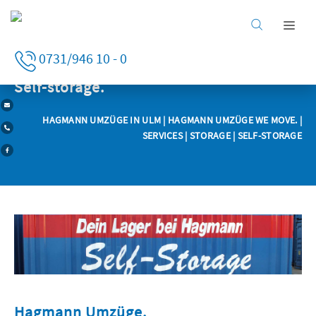
Home
0731/946 10 - 0
Services
Business clients
Self-storage.
Private clients
HAGMANN UMZÜGE IN ULM
|
HAGMANN UMZÜGE WE MOVE.
|
Services
SERVICES
| STORAGE | SELF-STORAGE
Company
Careers
Hagmann Umzüge.