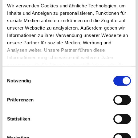
Wir verwenden Cookies und ähnliche Technologien, um
Inhalte und Anzeigen zu personalisieren, Funktionen für
soziale Medien anbieten zu können und die Zugriffe auf
unserer Webseite zu analysieren. Außerdem geben wir
Informationen zu ihrer Verwendung unserer Webseite an
unsere Partner für soziale Medien, Werbung und
Analysen weiter. Unsere Partner führen diese
Informationen möglicherweise mit weiteren Daten
zusammen, die Sie Ihnen bereitgestellt haben oder die
sie im Rahmen Ihrer Nutzung der Dienste gesammelt
Einwilligungsauswahl
haben. Dies schließt unter Umständen die Weitergabe
Notwendig
Ihrer Daten in Drittländer ein, denen kein angemessenes
Datenschutzniveau bescheinigt wird. Daher könnten
Präferenzen
diese Daten einem staatlichen Zugriff z.B. von US-
Behörden unterliegen. Näheres finden Sie in unserer
Datenschutzerklärung. Ihre Einwilligung zur Cookie
Statistiken
Nutzung können Sie jederzeit wieder über die Cookie -
Einstellungen widerrufen.
Marketing