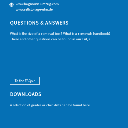
www.hagmann-umzug.com
www.selfstorage-ulm.de
QUESTIONS & ANSWERS
What is the size of a removal box? What is a removals handbook?
These and other questions can be found in our FAQs.
To the FAQs >
DOWNLOADS
A selection of guides or checklists can be found here.