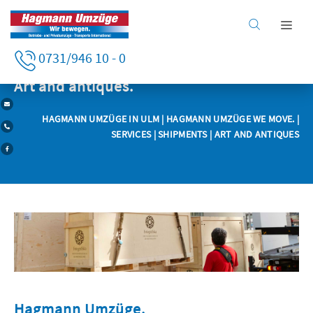
Home
0731/946 10 - 0
Services
Business clients
Art and antiques.
Private clients
HAGMANN UMZÜGE IN ULM
|
HAGMANN UMZÜGE WE MOVE.
|
Services
SERVICES
| SHIPMENTS | ART AND ANTIQUES
Company
Careers
Hagmann Umzüge.